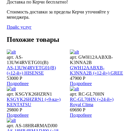
Доставка по Керчи бесплатно!
Стоимость доставки за пределы Керчи уточняйте у
менеджера.
Прайс услуг
Похожие товары
арт. AS-
арт. GWH12AABXB-
13UW4RVETG01(B)
K3NNA2B
AS-13UW4RVETG01(B)
GWH12AABXB-
(«12-й») HISENSE
K3NNA2B («12-й») GREE
53000 Р
47900 Р
Подробнее
Подробнее
арт. KSGYK26HZRN1
арт. RC-GL70HN
KSGYK26HZRN1 («9-ка»)
RC-GL70HN («24-й»)
KENTATSU
Royal Clima
29800 Р
69690 Р
Подробнее
Подробнее
арт. AS-18HR4RMADJ00
AS-18HR4RMADJ00 («18-