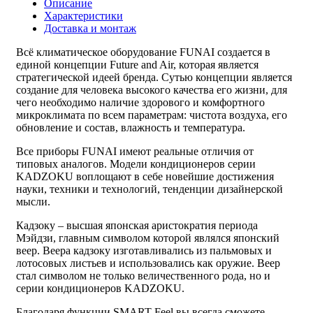
Описание
Характеристики
Доставка и монтаж
Всё климатическое оборудование FUNAI создается в
единой концепции Future and Air, которая является
стратегической идеей бренда. Сутью концепции является
создание для человека высокого качества его жизни, для
чего необходимо наличие здорового и комфортного
микроклимата по всем параметрам: чистота воздуха, его
обновление и состав, влажность и температура.
Все приборы FUNAI имеют реальные отличия от
типовых аналогов. Модели кондиционеров серии
KADZOKU воплощают в себе новейшие достижения
науки, техники и технологий, тенденции дизайнерской
мысли.
Кадзоку – высшая японская аристократия периода
Мэйдзи, главным символом которой являлся японский
веер. Веера кадзоку изготавливались из пальмовых и
лотосовых листьев и использовались как оружие. Веер
стал символом не только величественного рода, но и
серии кондиционеров KADZOKU.
Благодаря функции SMART Feel вы всегда сможете