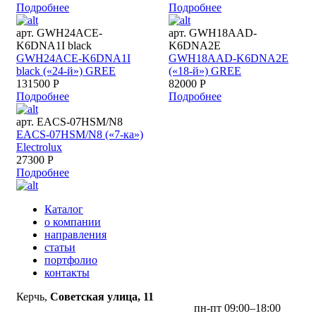
Подробнее
Подробнее
арт. GWH24ACE-
арт. GWH18AAD-
K6DNA1I black
K6DNA2E
GWH24ACE-K6DNA1I
GWH18AAD-K6DNA2E
black («24-й») GREE
(«18-й») GREE
131500 Р
82000 Р
Подробнее
Подробнее
арт. EACS-07HSM/N8
EACS-07HSM/N8 («7-ка»)
Electrolux
27300 Р
Подробнее
Каталог
о компании
направления
статьи
портфолио
контакты
Керчь,
Советская улица, 11
пн-пт 09:00–18:00