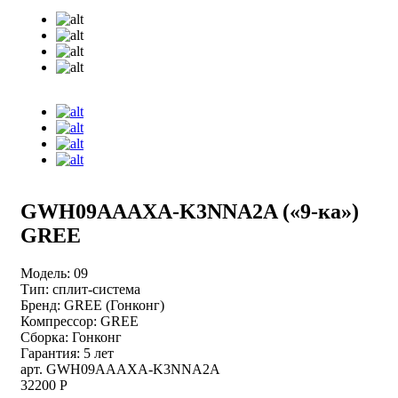
GWH09AAAXA-K3NNA2A («9-ка»)
GREE
Модель:
09
Тип:
сплит-система
Бренд:
GREE (Гонконг)
Компрессор:
GREE
Сборка:
Гонконг
Гарантия:
5 лет
арт. GWH09AAAXA-K3NNA2A
32200 Р