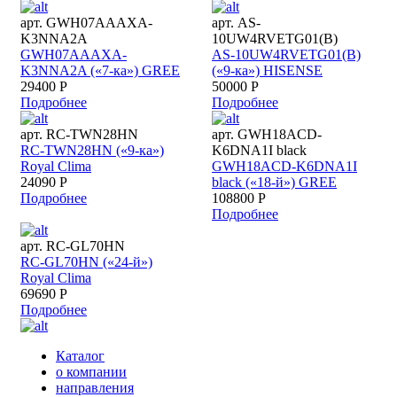
арт. GWH07AAAXA-
арт. AS-
K3NNA2A
10UW4RVETG01(B)
GWH07AAAXA-
AS-10UW4RVETG01(B)
K3NNA2A («7-ка») GREE
(«9-ка») HISENSE
29400 Р
50000 Р
Подробнее
Подробнее
арт. RC-TWN28HN
арт. GWH18ACD-
RC-TWN28HN («9-ка»)
K6DNA1I black
Royal Clima
GWH18ACD-K6DNA1I
24090 Р
black («18-й») GREE
Подробнее
108800 Р
Подробнее
арт. RC-GL70HN
RC-GL70HN («24-й»)
Royal Clima
69690 Р
Подробнее
Каталог
о компании
направления